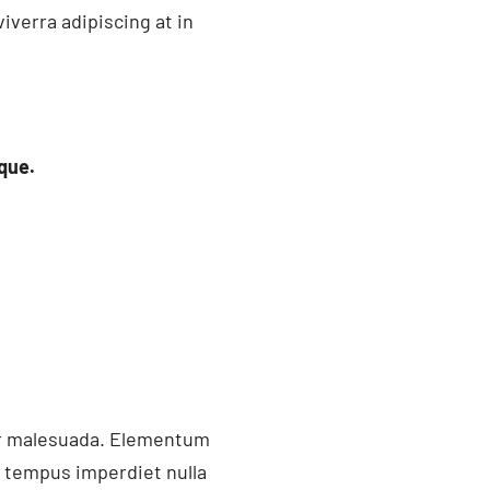
iverra adipiscing at in
que.
ger malesuada. Elementum
i tempus imperdiet nulla