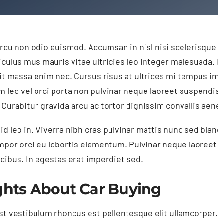
rcu non odio euismod. Accumsan in nisl nisi scelerisque 
iculus mus mauris vitae ultricies leo integer malesuada.
it massa enim nec. Cursus risus at ultrices mi tempus i
leo vel orci porta non pulvinar neque laoreet suspendis
Curabitur gravida arcu ac tortor dignissim convallis aen
d leo in. Viverra nibh cras pulvinar mattis nunc sed bland
empor orci eu lobortis elementum. Pulvinar neque laoree
ucibus. In egestas erat imperdiet sed.
ghts About Car Buying
t vestibulum rhoncus est pellentesque elit ullamcorper. 