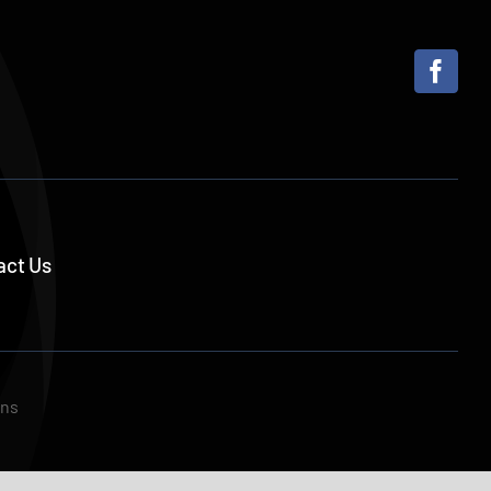
act Us
ons