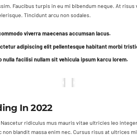
ssim. Faucibus turpis in eu mi bibendum neque. At risus v
elerisque. Tincidunt arcu non sodales.
s commodo viverra maecenas accumsan lacus.
tetur adipiscing elit pellentesque habitant morbi tristi
ulla facilisi nullam sit vehicula ipsum karcu lorem.
ing In 2022
 Nascetur ridiculus mus mauris vitae ultricies leo inte
c non blandit massa enim nec. Cursus risus at ultrices m