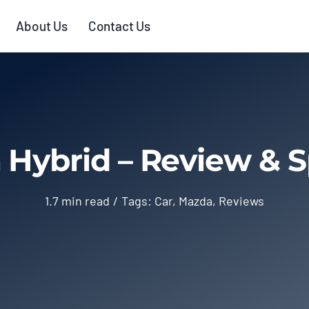
About Us
Contact Us
Hybrid – Review & S
1.7 min read
/
Tags:
Car
,
Mazda
,
Reviews