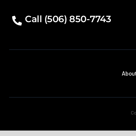
Call (506) 850-7743
About
Co