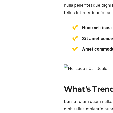
nulla pellentesque digni
tellus integer feugiat sc
Nunc vel risu
Sit amet consec
Amet commodo n
What’s Trend
Duis ut diam quam nulla.
nibh tellus molestie nun